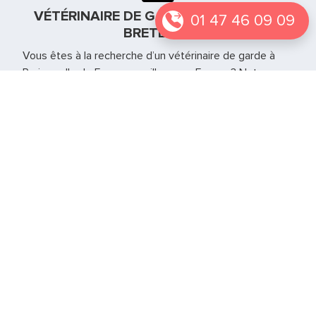
VÉTÉRINAIRE DE GARDE À ST NOM LA
01 47 46 09 09
BRETÈCHE
Vous êtes à la recherche d’un vétérinaire de garde à
Paris, en Ile de France ou ailleurs en France ? Notre
équipe se déplace en urgence directement à votre
domicile pour prendre soins de vos animaux. Il a tout le
matériel nécessaire à la gestion de l’urgence jusqu’à la
réouverture de votre vétérinaire habituel.
Vétérinaire de garde Essone - 91
Vétérinaire de garde Hauts de Seine - 92
Vétérinaire de garde Val d'Oise - 95
Si vous vous trouvez autre part en France notre service
est également présent sur
d’autres grandes villes
.
Notre page
Le web des animaux
peut également
vous permettre de trouver d’autres informations sur les
urgences vétérinaires.