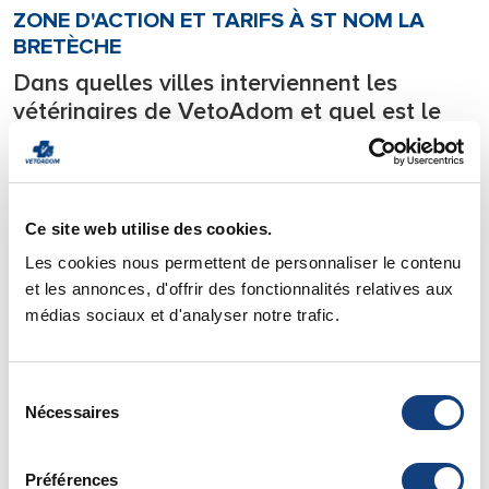
ZONE D'ACTION ET TARIFS À ST NOM LA
BRETÈCHE
Dans quelles villes interviennent les
vétérinaires de VetoAdom et quel est le
tarif d’une consultation à domicile à St
Nom la Bretèche?
Notre équipe de vétérinaires se déplace
24h/24
sur tous les
Ce site web utilise des cookies.
départements l’Ile de France.
Les cookies nous permettent de personnaliser le contenu
Nous intervenons en urgence
7j/7 directement à votre
et les annonces, d'offrir des fonctionnalités relatives aux
domicile
avec tout le matériel nécessaire à la prise en
médias sociaux et d'analyser notre trafic.
charge des urgences et soignons votre animal de compagnie
directement chez lui.
Sélection
Pour savoir si votre ville est située dans notre zone
Nécessaires
du
d’intervention vous pouvez consulter notre page de
zone
consentement
d’action
.
Vous y trouverez également
les tarifs
de nos déplacements
Préférences