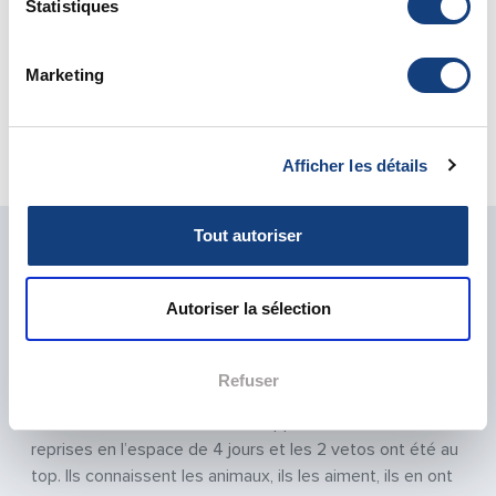
Statistiques
Urgence Vétérinaire Essonne – 91
Urgence Vétérinaire Hauts de Seine – 92
Marketing
Urgence Vétérinaire Seine Saint Denis – 93
Urgence Vétérinaire Val de Marne – 94
Urgence Vétérinaire Val d'Oise – 95
Afficher les détails
Urgence Vétérinaire Oise – 60
Tout autoriser
LA SATISFACTION DE NOS PATIENTS EST
NOTRE PRIORITÉ
Autoriser la sélection
Previous
Next
"Un service de qualité avec une écoute, de la
Refuser
compassion, des conseils, des explications et un savoir-
faire avec les animaux. J’ai fait appel à VetoAdom à 2
reprises en l’espace de 4 jours et les 2 vetos ont été au
top. Ils connaissent les animaux, ils les aiment, ils en ont