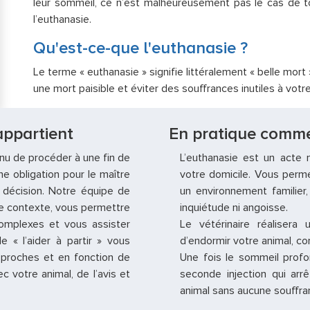
leur sommeil, ce n’est malheureusement pas le cas de tou
l’euthanasie.
Qu'est-ce-que l'euthanasie ?
Le terme « euthanasie » signifie littéralement « belle mort »
une mort paisible et éviter des souffrances inutiles à vo
appartient
En pratique comme
enu de procéder à une fin de
L’euthanasie est un acte m
e obligation pour le maître
votre domicile. Vous perme
e décision. Notre équipe de
un environnement familier
ce contexte, vous permettre
inquiétude ni angoisse.
omplexes et vous assister
Le vétérinaire réalisera 
e « l’aider à partir » vous
d’endormir votre animal, co
 proches et en fonction de
Une fois le sommeil profon
c votre animal, de l’avis et
seconde injection qui ar
animal sans aucune souffra