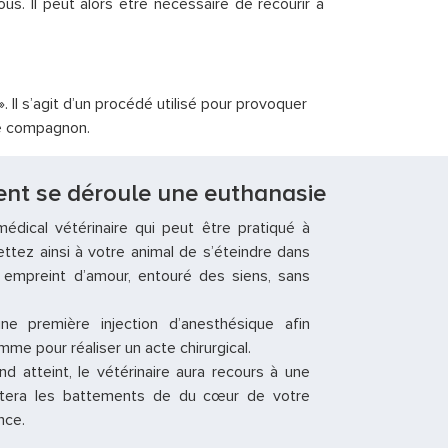
s. Il peut alors être nécessaire de recourir à
. Il s’agit d’un procédé utilisé pour provoquer
tre compagnon.
nt se déroule une euthanasie
édical vétérinaire qui peut être pratiqué à
ttez ainsi à votre animal de s’éteindre dans
, empreint d’amour, entouré des siens, sans
une première injection d’anesthésique afin
mme pour réaliser un acte chirurgical.
d atteint, le vétérinaire aura recours à une
rêtera les battements de du cœur de votre
nce.