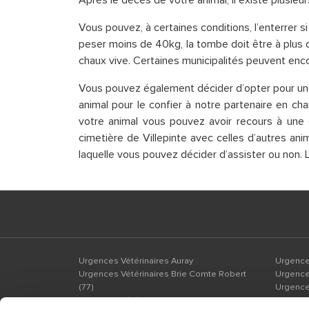
Après le décès de votre animal, il existe plusieu
Vous pouvez, à certaines conditions, l’enterrer s
peser moins de 40kg, la tombe doit être à plus d
chaux vive. Certaines municipalités peuvent en
Vous pouvez également décider d’opter pour une
animal pour le confier à notre partenaire en c
votre animal vous pouvez avoir recours à une c
cimetière de Villepinte avec celles d’autres an
laquelle vous pouvez décider d’assister ou non. 
Urgences Vétérinaires Auray
Urgences
Urgences Vétérinaires Brie Comte Robert
Urgence
(77)
Urgence
Urgences Vétérinaires Grenoble
Urgences