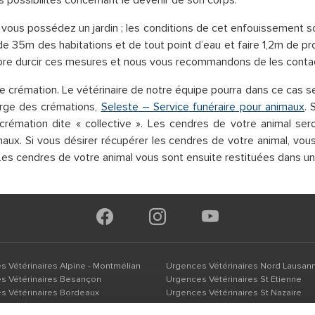
rs possibilités concernant le devenir de son corps.
i vous possédez un jardin ; les conditions de cet enfouissement s
e 35m des habitations et de tout point d’eau et faire 1,2m de pr
core durcir ces mesures et nous vous recommandons de les contac
 crémation. Le vétérinaire de notre équipe pourra dans ce cas se
harge des crémations,
Seleste – Service funéraire pour animaux
. 
rémation dite « collective ». Les cendres de votre animal ser
imaux. Si vous désirer récupérer les cendres de votre animal, vou
Les cendres de votre animal vous sont ensuite restituées dans un
 Vétérinaires Alpine - Montmélian
Urgences Vétérinaires Nord Lausan
s Vétérinaires Besançon
Urgences Vétérinaires St Etienne
s Vétérinaires Bordeaux
Urgences Vétérinaires St Nazaire
 Vétérinaires Brest
Urgences Vétérinaires Valence