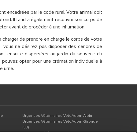
ont encadrées par le code rural. Votre animal doit
ofond. Il faudra également recouvrir son corps de
ter avant de procéder à une inhumation.
 charger de prendre en charge le corps de votre
Si vous ne désirez pas disposer des cendres de
ont ensuite dispersées au jardin du souvenir du
s pouvez opter pour une crémation individuelle à
e urne.
ne
Urgences Vétérinaires VetoAdom Alpin
Urgences Vétérinaires VetoAdom Gironde
(33)
Urgences Vétérinaires VetoAdom Ile de