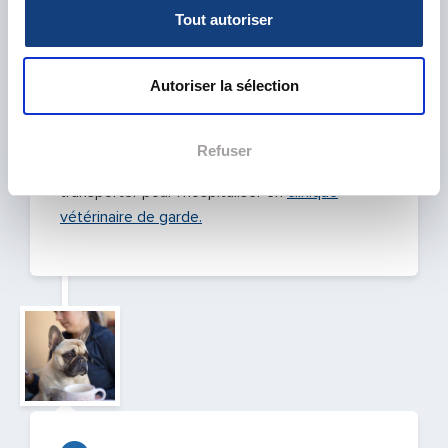
Il se déplace avec tout le matériel nécessaire à
Tout autoriser
la médecine d’urgence (plus de 25kg de
médicaments, d’injectables, perfusions, kit de
Autoriser la sélection
chirurgie, d’analyseurs, de pansements …).
Si après avoir évalué le cas de votre animal, il
Refuser
juge que c’est nécessaire il pourra le
transporter pour l’hospitaliser en
clinique
vétérinaire de garde.