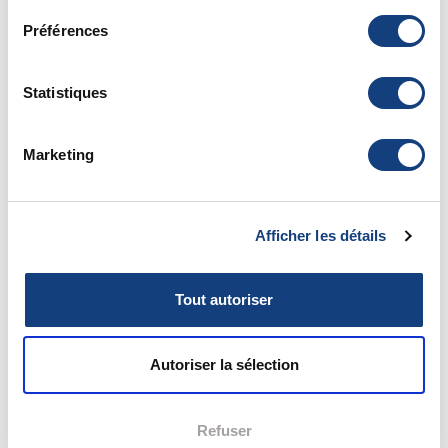
Préférences
Protection animale
Vétérinaires pour tous :
vptfrance.e-monsite.com
Statistiques
SPA :
www.la-spa.fr
Fondation Assistance aux animaux :
www.fondationassistanceauxanimaux.org
Marketing
Fondation 30 Millions d’amis :
www.30millionsdamis.fr
Fondation Brigitte Bardot :
www.fondationbrigittebardot.fr
Afficher les détails
Œuvre d’assistance aux bêtes d’abattoir :
www.oaba.fr
Ecole du Chat :
www.ecoleduchat.asso.fr
Tout autoriser
Protection de la faune sauvage
Autoriser la sélection
LPO Ligue pour la protection des oiseaux :
www.lpo.fr
CEDAF :
www.faune-alfort.org
SPOV Chatillon :
oiseauxdesvillescom.wordpress.com
Refuser
Rapaces Rambouillet :
www.espacerambouillet.fr