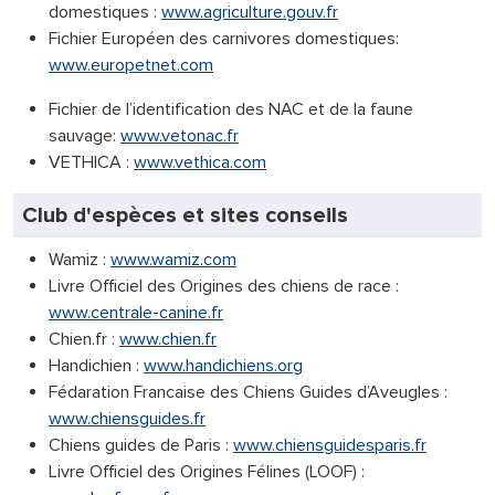
domestiques :
www.agriculture.gouv.fr
Fichier Européen des carnivores domestiques:
www.europetnet.com
Fichier de l’identification des NAC et de la faune
sauvage:
www.vetonac.fr
VETHICA :
www.vethica.com
Club d'espèces et sites conseils
Wamiz :
www.wamiz.com
Livre Officiel des Origines des chiens de race :
www.centrale-canine.fr
Chien.fr :
www.chien.fr
Handichien :
www.handichiens.org
Fédaration Francaise des Chiens Guides d’Aveugles :
www.chiensguides.fr
Chiens guides de Paris :
www.chiensguidesparis.fr
Livre Officiel des Origines Félines (LOOF) :