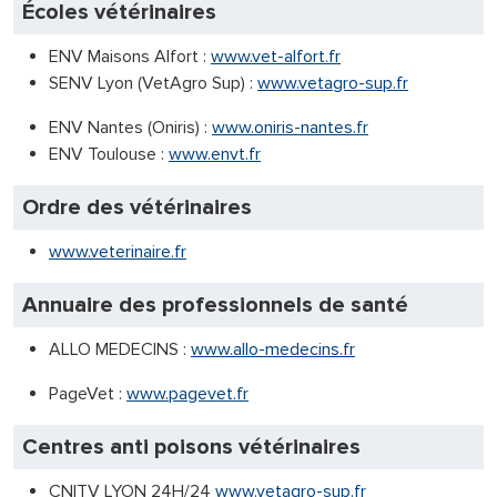
Écoles vétérinaires
ENV Maisons Alfort :
www.vet-alfort.fr
SENV Lyon (VetAgro Sup) :
www.vetagro-sup.fr
ENV Nantes (Oniris) :
www.oniris-nantes.fr
ENV Toulouse :
www.envt.fr
Ordre des vétérinaires
www.veterinaire.fr
Annuaire des professionnels de santé
ALLO MEDECINS :
www.allo-medecins.fr
PageVet :
www.pagevet.fr
Centres anti poisons vétérinaires
CNITV LYON 24H/24
www.vetagro-sup.fr