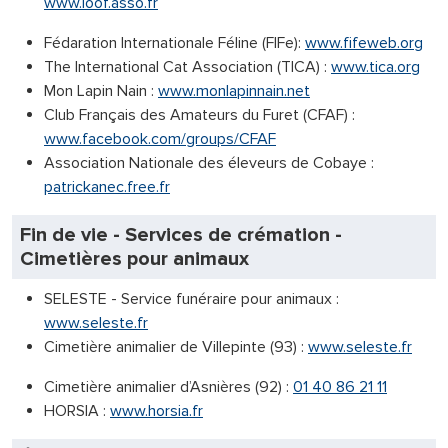
www.loof.asso.fr
Fédaration Internationale Féline (FIFe):
www.fifeweb.org
The International Cat Association (TICA) :
www.tica.org
Mon Lapin Nain :
www.monlapinnain.net
Club Français des Amateurs du Furet (CFAF) :
www.facebook.com/groups/CFAF
Association Nationale des éleveurs de Cobaye :
patrickanec.free.fr
Fin de vie - Services de crémation -
Cimetières pour animaux
SELESTE - Service funéraire pour animaux :
www.seleste.fr
Cimetière animalier de Villepinte (93) :
www.seleste.fr
Cimetière animalier d’Asnières (92) :
01 40 86 21 11
HORSIA :
www.horsia.fr