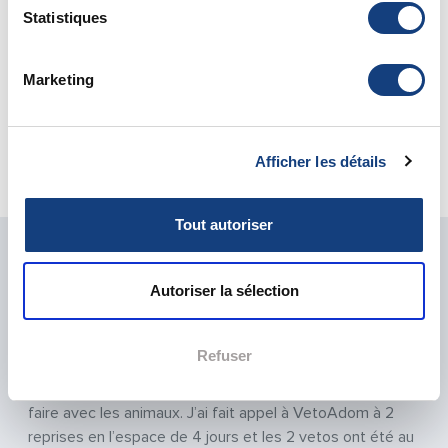
Urgence Vétérinaire Seine et Marne – 77
Statistiques
Urgence Vétérinaire Yvelines – 78
Urgence Vétérinaire Essonne – 91
Urgence Vétérinaire Hauts de Seine – 92
Marketing
Urgence Vétérinaire Seine Saint Denis – 93
Urgence Vétérinaire Val de Marne – 94
Afficher les détails
Urgence Vétérinaire Val d'Oise – 95
Urgence Vétérinaire Oise – 60
Tout autoriser
LA SATISFACTION DE NOS PATIENTS EST
NOTRE PRIORITÉ
Autoriser la sélection
Previous
Next
Refuser
"Un service de qualité avec une écoute, de la
compassion, des conseils, des explications et un savoir-
faire avec les animaux. J’ai fait appel à VetoAdom à 2
reprises en l’espace de 4 jours et les 2 vetos ont été au