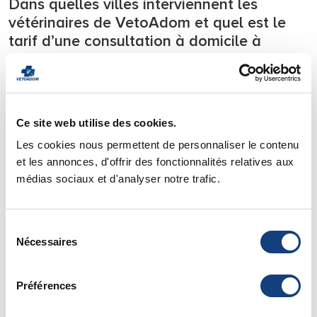
Dans quelles villes interviennent les
vétérinaires de VetoAdom et quel est le
tarif d’une consultation à domicile à
Maurepas?
Notre équipe de vétérinaires se déplace
24h/24
sur tous les
départements l’Ile de France.
Ce site web utilise des cookies.
Nous intervenons en urgence
7j/7 directement à votre
domicile
avec tout le matériel nécessaire à la prise en
Les cookies nous permettent de personnaliser le contenu
charge des urgences et soignons votre animal de compagnie
et les annonces, d'offrir des fonctionnalités relatives aux
directement chez lui.
médias sociaux et d'analyser notre trafic.
Pour savoir si votre ville est située dans notre zone
d’intervention vous pouvez consulter notre page de
zone
Sélection
d’action
.
Nécessaires
du
Vous y trouverez également
les tarifs
de nos déplacements
consentement
et de nos consultations à domicile.
Préférences
Urgence Vétérinaire Paris - 75