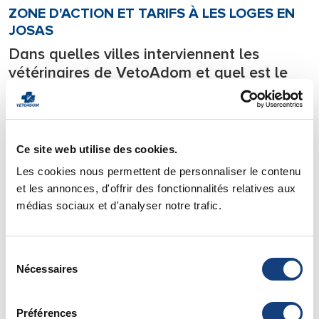
ZONE D'ACTION ET TARIFS À LES LOGES EN
JOSAS
Dans quelles villes interviennent les
vétérinaires de VetoAdom et quel est le
tarif d’une consultation à domicile à Les
Loges En Josas?
Notre équipe de vétérinaires se déplace
24h/24
sur tous les
Ce site web utilise des cookies.
départements l’Ile de France.
Les cookies nous permettent de personnaliser le contenu
Nous intervenons en urgence
7j/7 directement à votre
et les annonces, d'offrir des fonctionnalités relatives aux
domicile
avec tout le matériel nécessaire à la prise en
médias sociaux et d'analyser notre trafic.
charge des urgences et soignons votre animal de compagnie
directement chez lui.
Sélection
Pour savoir si votre ville est située dans notre zone
Nécessaires
du
d’intervention vous pouvez consulter notre page de
zone
consentement
d’action
.
Vous y trouverez également
les tarifs
de nos déplacements
Préférences