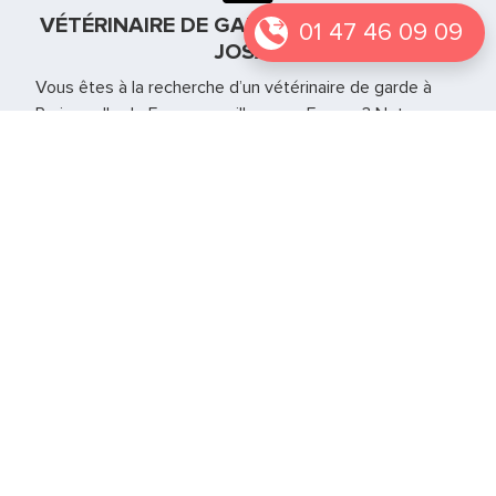
VÉTÉRINAIRE DE GARDE À LES LOGES EN
01 47 46 09 09
JOSAS
Vous êtes à la recherche d’un vétérinaire de garde à
Paris, en Ile de France ou ailleurs en France ? Notre
équipe se déplace en urgence directement à votre
domicile pour prendre soins de vos animaux. Il a tout le
matériel nécessaire à la gestion de l’urgence jusqu’à la
réouverture de votre vétérinaire habituel.
Vétérinaire de garde Essone - 91
Vétérinaire de garde Hauts de Seine - 92
Vétérinaire de garde Val d'Oise - 95
Si vous vous trouvez autre part en France notre service
est également présent sur
d’autres grandes villes
.
Notre page
Le web des animaux
peut également
vous permettre de trouver d’autres informations sur les
urgences vétérinaires.