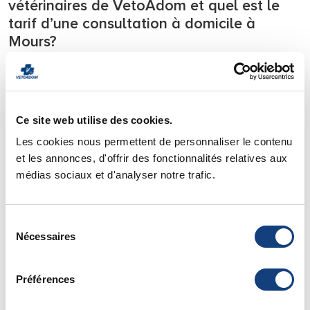
vétérinaires de VetoAdom et quel est le
tarif d’une consultation à domicile à
Mours?
Notre équipe de vétérinaires se déplace
24h/24
sur tous les
départements l’Ile de France.
Nous intervenons en urgence
7j/7 directement à votre
Ce site web utilise des cookies.
domicile
avec tout le matériel nécessaire à la prise en
charge des urgences et soignons votre animal de compagnie
Les cookies nous permettent de personnaliser le contenu
directement chez lui.
et les annonces, d'offrir des fonctionnalités relatives aux
médias sociaux et d'analyser notre trafic.
Pour savoir si votre ville est située dans notre zone
d’intervention vous pouvez consulter notre page de
zone
d’action
.
Sélection
Vous y trouverez également
les tarifs
de nos déplacements
Nécessaires
du
et de nos consultations à domicile.
consentement
Urgence Vétérinaire Paris - 75
Préférences
Urgence Vétérinaire Seine et Marne – 77