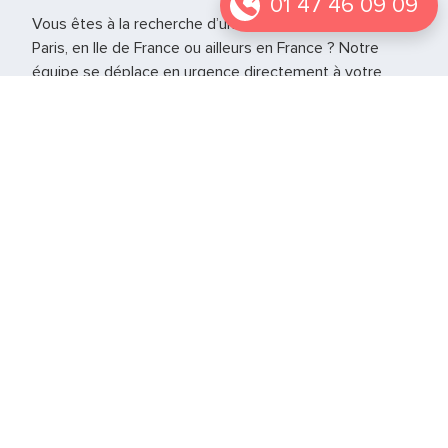
01 47 46 09 09
Vous êtes à la recherche d’un vétérinaire de garde à
Paris, en Ile de France ou ailleurs en France ? Notre
équipe se déplace en urgence directement à votre
domicile pour prendre soins de vos animaux. Il a tout le
matériel nécessaire à la gestion de l’urgence jusqu’à la
réouverture de votre vétérinaire habituel.
Vétérinaire de garde Hauts de Seine - 92
Vétérinaire de garde Yvelines - 78
Vétérinaire de garde Seine-Saint-Denis - 93
Vétérinaire de garde Seine et Marne - 77
Si vous vous trouvez autre part en France notre service
est également présent sur
d’autres grandes villes
.
Notre page
Le web des animaux
peut également
vous permettre de trouver d’autres informations sur les
urgences vétérinaires.