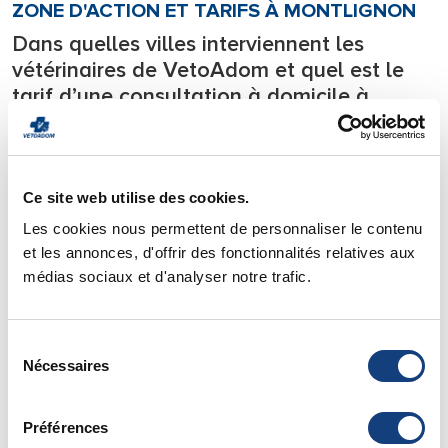
ZONE D'ACTION ET TARIFS À MONTLIGNON
Dans quelles villes interviennent les
vétérinaires de VetoAdom et quel est le
tarif d’une consultation à domicile à
Montlignon?
Notre équipe de vétérinaires se déplace
24h/24
sur tous les
départements l’Ile de France.
Ce site web utilise des cookies.
Nous intervenons en urgence
7j/7 directement à votre
Les cookies nous permettent de personnaliser le contenu
domicile
avec tout le matériel nécessaire à la prise en
et les annonces, d'offrir des fonctionnalités relatives aux
charge des urgences et soignons votre animal de compagnie
médias sociaux et d'analyser notre trafic.
directement chez lui.
Pour savoir si votre ville est située dans notre zone
Sélection
d’intervention vous pouvez consulter notre page de
zone
Nécessaires
du
d’action
.
consentement
Vous y trouverez également
les tarifs
de nos déplacements
et de nos consultations à domicile.
Préférences