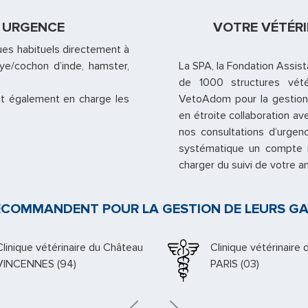
N URGENCE
VOTRE VÉTÉRI
es habituels directement à
baye/cochon d’inde, hamster,
La SPA, la Fondation Assist
de 1000 structures vété
t également en charge les
VetoAdom pour la gestion 
en étroite collaboration av
nos consultations d’urgen
systématique un compte re
charger du suivi de votre 
 RECOMMANDENT POUR LA GESTION DE LEURS GA
Clinique vétérinaire Saint Michel
Docteur Rabany
PARIS (06)
PARIS (07)
Previous
Next