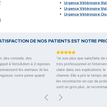
7
Urgence Vétérinaire Va
Urgence Vétérinaire Val
Urgence Vétérinaire Ois
2
ATISFACTION DE NOS PATIENTS EST NOTRE PRI
n, des conseils, des
"Je suis plus que satisfaite d
it appel à VetoAdom à 2 reprises
très professionnel et l'interven
onnaissent les animaux, ils les
claire dans ses explications, l
angoisse, notre peine quand
chienne. Elle a pris le temps de
les recontacter en cas de probl
sont un gros plus. Je recomma
Previous
Next