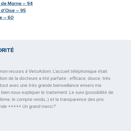
l de Marne – 94
 d'Oise – 95
e – 60
ORITÉ
e mon recours à VetoAdom. L'accueil téléphonique était
tion de la docteure a été parfaite : efficace, douce, très
e tout avec une très grande bienveillance envers ma
 bien nous expliquer le traitement. Le suivi (possibilité de
ème, le compte rendu...) et la transparence des prix
nde +++++ Un grand merci !"