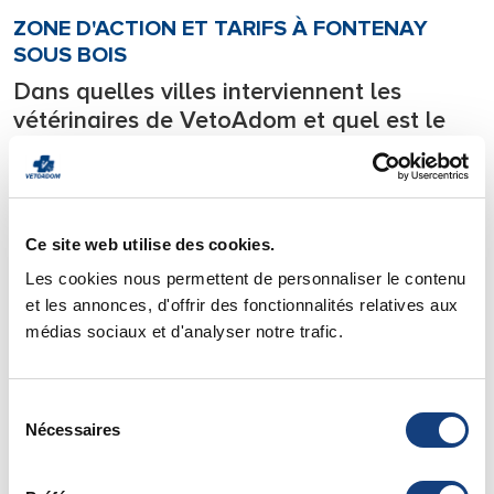
ZONE D'ACTION ET TARIFS À FONTENAY
SOUS BOIS
Dans quelles villes interviennent les
vétérinaires de VetoAdom et quel est le
tarif d’une consultation à domicile à
Fontenay Sous Bois?
Notre équipe de vétérinaires se déplace
24h/24
sur tous les
départements l’Ile de France.
Ce site web utilise des cookies.
Les cookies nous permettent de personnaliser le contenu
Nous intervenons en urgence
7j/7 directement à votre
et les annonces, d'offrir des fonctionnalités relatives aux
domicile
avec tout le matériel nécessaire à la prise en
médias sociaux et d'analyser notre trafic.
charge des urgences et soignons votre animal de compagnie
directement chez lui.
Pour savoir si votre ville est située dans notre zone
Sélection
Nécessaires
d’intervention vous pouvez consulter notre page de
zone
du
d’action
.
consentement
Vous y trouverez également
les tarifs
de nos déplacements