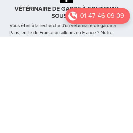
VÉTÉRINAIRE DE GARDE À FONTENAY
01 47 46 09 09
SOUS BOIS
Vous êtes à la recherche d’un vétérinaire de garde à
Paris, en Ile de France ou ailleurs en France ? Notre
équipe se déplace en urgence directement à votre
domicile pour prendre soins de vos animaux. Il a tout le
matériel nécessaire à la gestion de l’urgence jusqu’à la
réouverture de votre vétérinaire habituel.
Vétérinaire de garde Seine et Marne
Vétérinaire de garde Seine-Saint-Denis
Vétérinaire de garde Val d'Oise - 95
Vétérinaire de garde Paris – 75
Si vous vous trouvez autre part en France notre service
est également présent sur
d’autres grandes villes
.
Notre page
Le web des animaux
peut également
vous permettre de trouver d’autres informations sur les