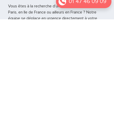
01 47 46 09 09
Vous êtes à la recherche d’un vétérinaire de garde à
Paris, en Ile de France ou ailleurs en France ? Notre
équipe se déplace en urgence directement à votre
domicile pour prendre soins de vos animaux. Il a tout le
matériel nécessaire à la gestion de l’urgence jusqu’à la
réouverture de votre vétérinaire habituel.
Vétérinaire de garde Essone - 91
Vétérinaire de garde Yvelines
Vétérinaire de garde Val d'Oise - 95
Vétérinaire de garde Paris – 75
Si vous vous trouvez autre part en France notre service
est également présent sur
d’autres grandes villes
.
Notre page
Le web des animaux
peut également
vous permettre de trouver d’autres informations sur les
urgences vétérinaires.