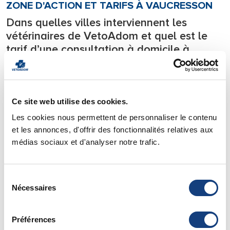
ZONE D'ACTION ET TARIFS À VAUCRESSON
Dans quelles villes interviennent les
vétérinaires de VetoAdom et quel est le
tarif d’une consultation à domicile à
Vaucresson?
Notre équipe de vétérinaires se déplace
24h/24
sur tous les
départements l’Ile de France.
Ce site web utilise des cookies.
Nous intervenons en urgence
7j/7 directement à votre
Les cookies nous permettent de personnaliser le contenu
domicile
avec tout le matériel nécessaire à la prise en
et les annonces, d'offrir des fonctionnalités relatives aux
charge des urgences et soignons votre animal de compagnie
médias sociaux et d'analyser notre trafic.
directement chez lui.
Pour savoir si votre ville est située dans notre zone
Sélection
d’intervention vous pouvez consulter notre page de
zone
Nécessaires
du
d’action
.
consentement
Vous y trouverez également
les tarifs
de nos déplacements
et de nos consultations à domicile.
Préférences