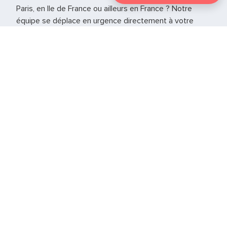
Paris, en Ile de France ou ailleurs en France ? Notre
équipe se déplace en urgence directement à votre
domicile pour prendre soins de vos animaux. Il a tout le
matériel nécessaire à la gestion de l’urgence jusqu’à la
réouverture de votre vétérinaire habituel.
Vétérinaire de garde Essone - 91
Vétérinaire de garde Yvelines
Vétérinaire de garde Val d'Oise - 95
Vétérinaire de garde Paris – 75
Si vous vous trouvez autre part en France notre service
est également présent sur
d’autres grandes villes
.
Notre page
Le web des animaux
peut également
vous permettre de trouver d’autres informations sur les
urgences vétérinaires.