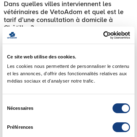
Dans quelles villes interviennent les
vétérinaires de VetoAdom et quel est le
tarif d’une consultation à domicile à
Châtillon?
Notre équipe de vétérinaires se déplace
24h/24
sur tous les
départements l’Ile de France.
Ce site web utilise des cookies.
Nous intervenons en urgence
7j/7 directement à votre
domicile
avec tout le matériel nécessaire à la prise en
Les cookies nous permettent de personnaliser le contenu
charge des urgences et soignons votre animal de compagnie
et les annonces, d'offrir des fonctionnalités relatives aux
directement chez lui.
médias sociaux et d'analyser notre trafic.
Pour savoir si votre ville est située dans notre zone
d’intervention vous pouvez consulter notre page de
zone
Sélection
d’action
.
Nécessaires
du
Vous y trouverez également
les tarifs
de nos déplacements
consentement
et de nos consultations à domicile.
Préférences
Urgence Vétérinaire Paris - 75