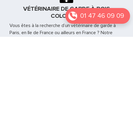
VÉTÉRINAIRE DE GARDE À BOIS
01 47 46 09 09
COLOMBES
Vous êtes à la recherche d’un vétérinaire de garde à
Paris, en Ile de France ou ailleurs en France ? Notre
équipe se déplace en urgence directement à votre
domicile pour prendre soins de vos animaux. Il a tout le
matériel nécessaire à la gestion de l’urgence jusqu’à la
réouverture de votre vétérinaire habituel.
Vétérinaire de garde Essone - 91
Vétérinaire de garde Yvelines
Vétérinaire de garde Val d'Oise - 95
Vétérinaire de garde Paris – 75
Si vous vous trouvez autre part en France notre service
est également présent sur
d’autres grandes villes
.
Notre page
Le web des animaux
peut également
vous permettre de trouver d’autres informations sur les