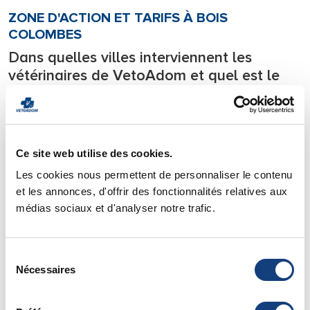
ZONE D'ACTION ET TARIFS À BOIS
COLOMBES
Dans quelles villes interviennent les
vétérinaires de VetoAdom et quel est le
tarif d’une consultation à domicile à Bois
Colombes?
Notre équipe de vétérinaires se déplace
24h/24
sur tous les
départements l’Ile de France.
Ce site web utilise des cookies.
Les cookies nous permettent de personnaliser le contenu
Nous intervenons en urgence
7j/7 directement à votre
et les annonces, d'offrir des fonctionnalités relatives aux
domicile
avec tout le matériel nécessaire à la prise en
médias sociaux et d'analyser notre trafic.
charge des urgences et soignons votre animal de compagnie
directement chez lui.
Pour savoir si votre ville est située dans notre zone
Sélection
Nécessaires
d’intervention vous pouvez consulter notre page de
zone
du
d’action
.
consentement
Vous y trouverez également
les tarifs
de nos déplacements