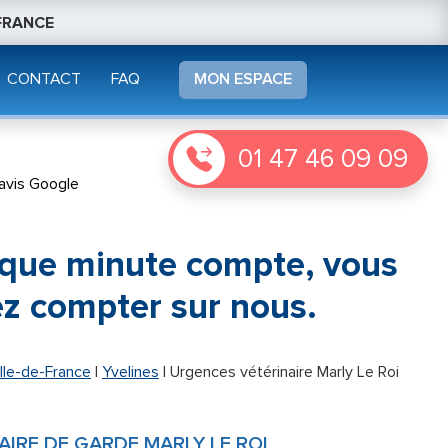
 FRANCE
CONTACT
FAQ
MON ESPACE
01 47 46 09 09
avis Google
que minute compte,
vous
z compter sur nous.
Ile-de-France
|
Yvelines
|
Urgences vétérinaire Marly Le Roi
IRE DE GARDE MARLY LE ROI