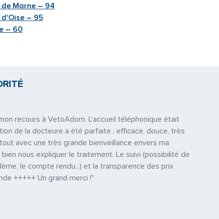
l de Marne – 94
 d'Oise – 95
e – 60
ORITÉ
e mon recours à VetoAdom. L'accueil téléphonique était
tion de la docteure a été parfaite : efficace, douce, très
e tout avec une très grande bienveillance envers ma
 bien nous expliquer le traitement. Le suivi (possibilité de
ème, le compte rendu...) et la transparence des prix
nde +++++ Un grand merci !"