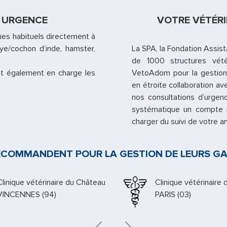
N URGENCE
VOTRE VÉTÉRI
es habituels directement à
baye/cochon d’inde, hamster,
La SPA, la Fondation Assist
de 1000 structures vété
t également en charge les
VetoAdom pour la gestion 
en étroite collaboration av
nos consultations d’urgen
systématique un compte re
charger du suivi de votre 
 RECOMMANDENT POUR LA GESTION DE LEURS GA
Clinique vétérinaire Saint Michel
Docteur Rabany
PARIS (06)
PARIS (07)
Previous
Next