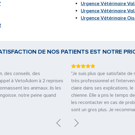
7
Urgence Vétérinaire Va
Urgence Vétérinaire Val
Urgence Vétérinaire Ois
2
ATISFACTION DE NOS PATIENTS EST NOTRE PRI
n, des conseils, des
"Je suis plus que satisfaite d
it appel à VetoAdom à 2 reprises
très professionnel et l'interven
onnaissent les animaux, ils les
claire dans ses explications, l
angoisse, notre peine quand
chienne. Elle a pris le temps de
les recontacter en cas de probl
sont un gros plus. Je recomma
Previous
Next