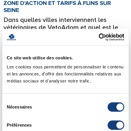
ZONE D'ACTION ET TARIFS À FLINS SUR
SEINE
Dans quelles villes interviennent les
vétérinaires de VetoAdom et quel est le
tarif d’une consultation à domicile à Flins
Sur Seine?
Notre équipe de vétérinaires se déplace
24h/24
sur tous les
Ce site web utilise des cookies.
départements l’Ile de France.
Les cookies nous permettent de personnaliser le contenu
Nous intervenons en urgence
7j/7 directement à votre
et les annonces, d'offrir des fonctionnalités relatives aux
domicile
avec tout le matériel nécessaire à la prise en
médias sociaux et d'analyser notre trafic.
charge des urgences et soignons votre animal de compagnie
directement chez lui.
Sélection
Pour savoir si votre ville est située dans notre zone
Nécessaires
du
d’intervention vous pouvez consulter notre page de
zone
consentement
d’action
.
Vous y trouverez également
les tarifs
de nos déplacements
Préférences