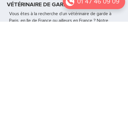
01 47 46 09 09
VÉTÉRINAIRE DE GARDE À FLINS SUR SEINE
Vous êtes à la recherche d’un vétérinaire de garde à
Paris, en Ile de France ou ailleurs en France ? Notre
équipe se déplace en urgence directement à votre
domicile pour prendre soins de vos animaux. Il a tout le
matériel nécessaire à la gestion de l’urgence jusqu’à la
réouverture de votre vétérinaire habituel.
Vétérinaire de garde Essone - 91
Vétérinaire de garde Hauts de Seine - 92
Vétérinaire de garde Val d'Oise - 95
Si vous vous trouvez autre part en France notre service
est également présent sur
d’autres grandes villes
.
Notre page
Le web des animaux
peut également
vous permettre de trouver d’autres informations sur les
urgences vétérinaires.